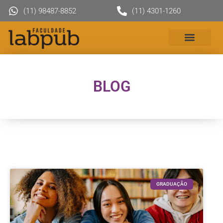
(11) 98487-8852
(11) 4301-1260
BLOG
GRADUAÇÃO