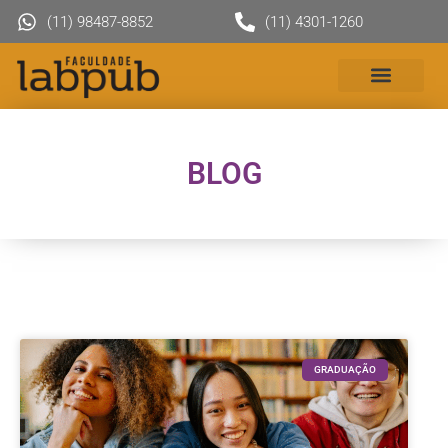
(11) 98487-8852
(11) 4301-1260
BLOG
GRADUAÇÃO