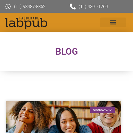
(11) 98487-8852
(11) 4301-1260
BLOG
GRADUAÇÃO