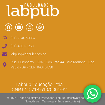
(11) 98487-8852
(11) 4301-1260
labpub@labpub.com.br
Rua: Humberto I, 236 - Conjunto 44 - Vila Mariana - São
Paulo - SP - CEP: 04018-030
Labpub Educação Ltda
CNPJ: 20.718.610/0001-32
© 2026 | Todos os direitos reservados - LabPub. Desenvolvido por EMBEX
Soluções em Tecnologia (Entre em contato)