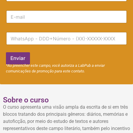
m
e
E
*
-
m
a
T
i
e
l
l
e
f
Enviar
o
*Ao preencher este campo, você autoriza a LabPub a enviar
n
comunicações de promoção para este contato.
e
Sobre o curso
O curso apresenta uma visão ampla da escrita de si em três
blocos tratando dos principais gêneros: diários, memórias e
autoficção, por meio do estudo de textos e autores
representativos deste campo literário, também pelo incentivo