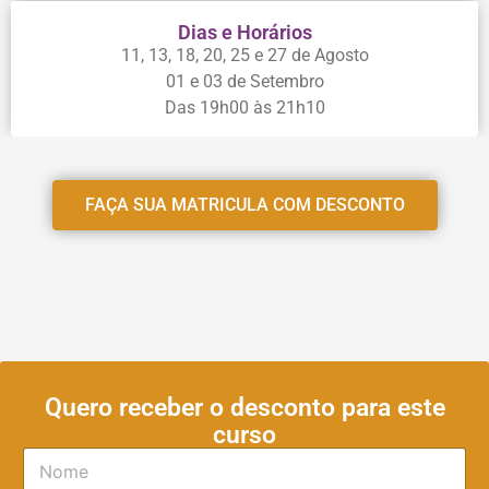
Dias e Horários
11, 13, 18, 20, 25 e 27 de Agosto
01 e 03 de Setembro
Das 19h00 às 21h10
FAÇA SUA MATRICULA COM DESCONTO
Quero receber o desconto para este
curso
N
o