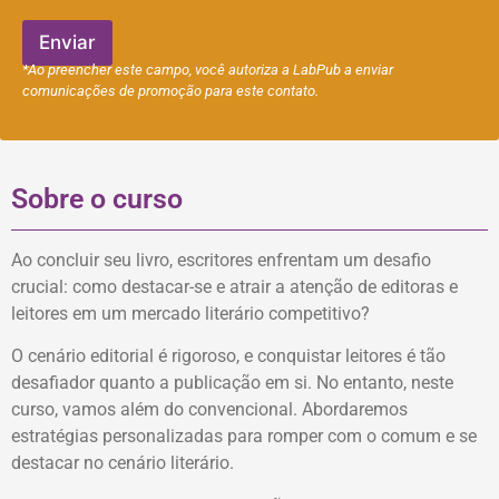
e
f
Enviar
o
*Ao preencher este campo, você autoriza a LabPub a enviar
n
comunicações de promoção para este contato.
e
Sobre o curso
Ao concluir seu livro, escritores enfrentam um desafio
crucial: como destacar-se e atrair a atenção de editoras e
leitores em um mercado literário competitivo?
O cenário editorial é rigoroso, e conquistar leitores é tão
desafiador quanto a publicação em si. No entanto, neste
curso, vamos além do convencional. Abordaremos
estratégias personalizadas para romper com o comum e se
destacar no cenário literário.