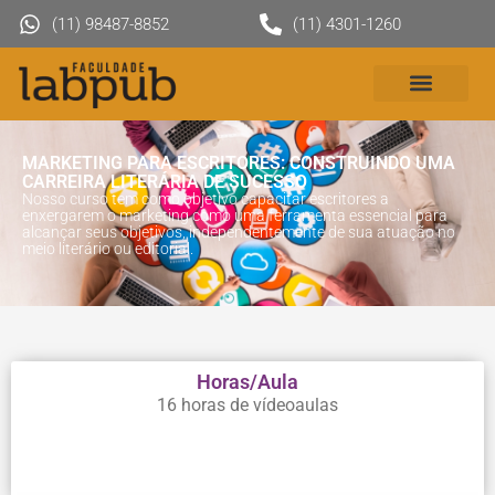
(11) 98487-8852
(11) 4301-1260
MARKETING PARA ESCRITORES: CONSTRUINDO UMA
CARREIRA LITERÁRIA DE SUCESSO
Nosso curso tem como objetivo capacitar escritores a
enxergarem o marketing como uma ferramenta essencial para
alcançar seus objetivos, independentemente de sua atuação no
meio literário ou editorial.
Horas/Aula
16 horas de vídeoaulas