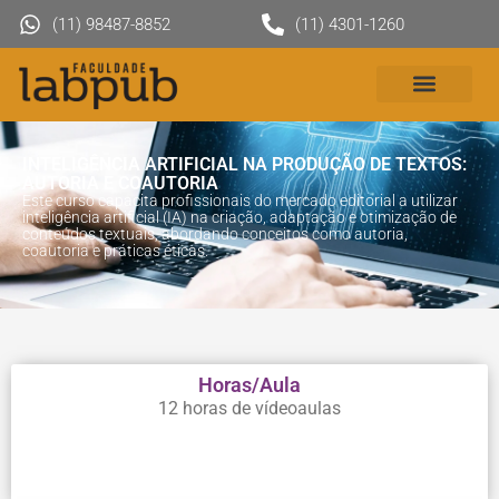
(11) 98487-8852
(11) 4301-1260
INTELIGÊNCIA ARTIFICIAL NA PRODUÇÃO DE TEXTOS:
AUTORIA E COAUTORIA
Este curso capacita profissionais do mercado editorial a utilizar
inteligência artificial (IA) na criação, adaptação e otimização de
conteúdos textuais, abordando conceitos como autoria,
coautoria e práticas éticas.
Horas/Aula
12 horas de vídeoaulas