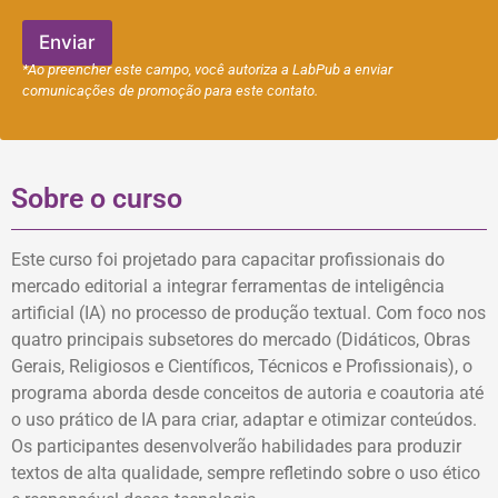
e
f
Enviar
o
*Ao preencher este campo, você autoriza a LabPub a enviar
n
comunicações de promoção para este contato.
e
Sobre o curso
Este curso foi projetado para capacitar profissionais do
mercado editorial a integrar ferramentas de inteligência
artificial (IA) no processo de produção textual. Com foco nos
quatro principais subsetores do mercado (Didáticos, Obras
Gerais, Religiosos e Científicos, Técnicos e Profissionais), o
programa aborda desde conceitos de autoria e coautoria até
o uso prático de IA para criar, adaptar e otimizar conteúdos.
Os participantes desenvolverão habilidades para produzir
textos de alta qualidade, sempre refletindo sobre o uso ético