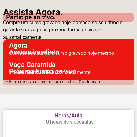
Assista Agora.
Participe ao vivo.
Compre um curso gravado hoje, aprenda no seu ritmo e
garanta sua vaga na próxima turma ao vivo –
automaticamente.
Agora
Acesso imediato
Comece assistindo o curso gravado hoje mesmo
Vaga Garantida
Próxima turma ao vivo
Você é matriculado automaticamente
* Este curso vale crédito para sua Pós-Graduação
Horas/Aula
10 horas de vídeoaulas