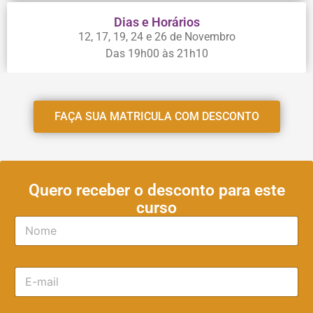
Dias e Horários​
12, 17, 19, 24 e 26 de Novembro
Das 19h00 às 21h10
FAÇA SUA MATRICULA COM DESCONTO
Quero receber o desconto para este
curso
N
o
m
e
E
*
-
m
a