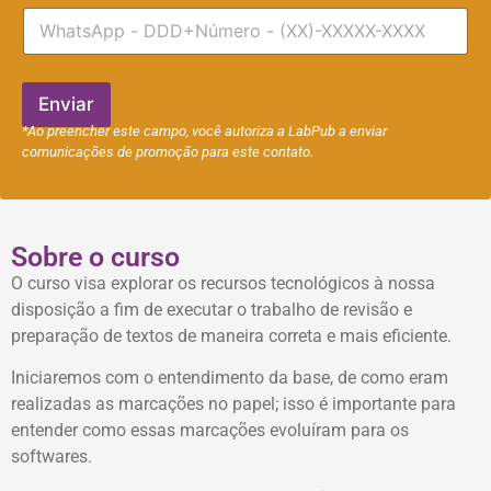
T
i
e
l
l
e
f
Enviar
o
*Ao preencher este campo, você autoriza a LabPub a enviar
n
comunicações de promoção para este contato.
e
Sobre o curso
O curso visa explorar os recursos tecnológicos à nossa
disposição a fim de executar o trabalho de revisão e
preparação de textos de maneira correta e mais eficiente.
Iniciaremos com o entendimento da base, de como eram
realizadas as marcações no papel; isso é importante para
entender como essas marcações evoluíram para os
softwares.