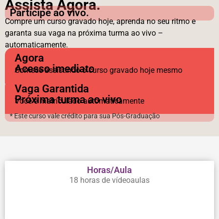
Assista Agora.
Participe ao vivo.
Compre um curso gravado hoje, aprenda no seu ritmo e
garanta sua vaga na próxima turma ao vivo –
automaticamente.
Agora
Acesso imediato
Comece assistindo o curso gravado hoje mesmo
Vaga Garantida
Próxima turma ao vivo
Você é matriculado automaticamente
* Este curso vale crédito para sua Pós-Graduação
Horas/Aula
18 horas de vídeoaulas