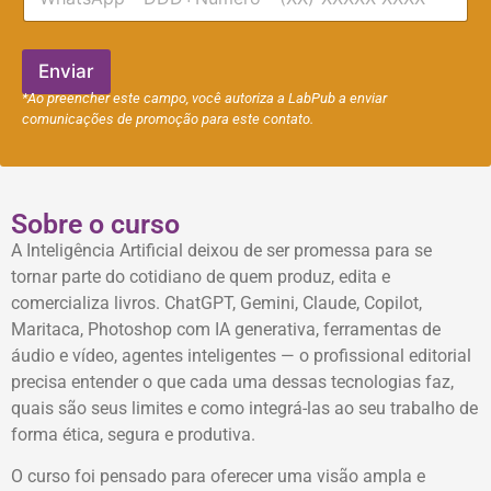
e
l
l
e
f
Enviar
o
*Ao preencher este campo, você autoriza a LabPub a enviar
n
comunicações de promoção para este contato.
e
Sobre o curso
A Inteligência Artificial deixou de ser promessa para se
tornar parte do cotidiano de quem produz, edita e
comercializa livros. ChatGPT, Gemini, Claude, Copilot,
Maritaca, Photoshop com IA generativa, ferramentas de
áudio e vídeo, agentes inteligentes — o profissional editorial
precisa entender o que cada uma dessas tecnologias faz,
quais são seus limites e como integrá-las ao seu trabalho de
forma ética, segura e produtiva.
O curso foi pensado para oferecer uma visão ampla e