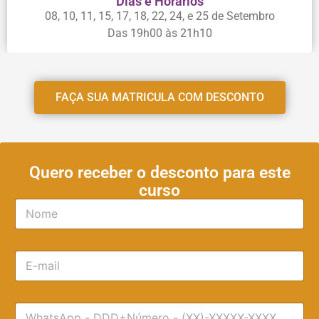
Dias e Horários
08, 10, 11, 15, 17, 18, 22, 24, e 25 de Setembro
Das 19h00 às 21h10
FAÇA SUA MATRICULA COM DESCONTO
Quero receber o desconto para este
curso
N
o
m
e
E
*
-
m
a
T
i