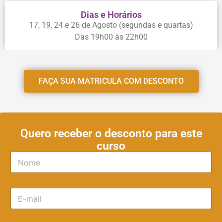
Dias e Horários
17, 19, 24 e 26 de Agosto (segundas e quartas)
Das 19h00 às 22h00
FAÇA SUA MATRICULA COM DESCONTO
Quero receber o desconto para este
curso
N
o
m
e
E
*
-
m
a