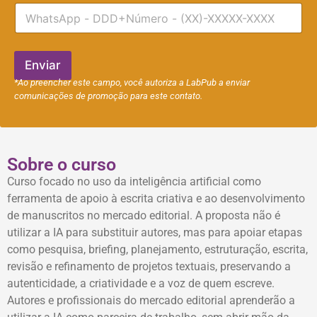
T
i
e
l
l
e
f
Enviar
o
*Ao preencher este campo, você autoriza a LabPub a enviar
n
comunicações de promoção para este contato.
e
Sobre o curso
Curso focado no uso da inteligência artificial como
ferramenta de apoio à escrita criativa e ao desenvolvimento
de manuscritos no mercado editorial. A proposta não é
utilizar a IA para substituir autores, mas para apoiar etapas
como pesquisa, briefing, planejamento, estruturação, escrita,
revisão e refinamento de projetos textuais, preservando a
autenticidade, a criatividade e a voz de quem escreve.
Autores e profissionais do mercado editorial aprenderão a