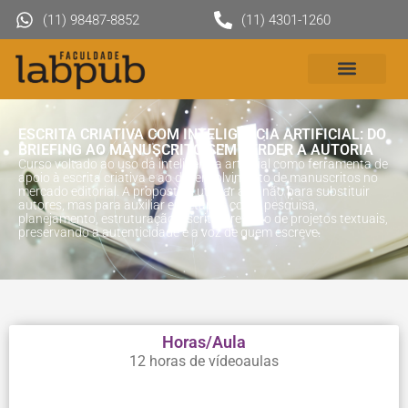
(11) 98487-8852
(11) 4301-1260
ESCRITA CRIATIVA COM INTELIGÊNCIA ARTIFICIAL: DO
BRIEFING AO MANUSCRITO SEM PERDER A AUTORIA
Curso voltado ao uso da inteligência artificial como ferramenta de
apoio à escrita criativa e ao desenvolvimento de manuscritos no
mercado editorial. A proposta é utilizar a IA não para substituir
autores, mas para auxiliar em etapas como pesquisa,
planejamento, estruturação, escrita e revisão de projetos textuais,
preservando a autenticidade e a voz de quem escreve.
Horas/Aula
12 horas de vídeoaulas