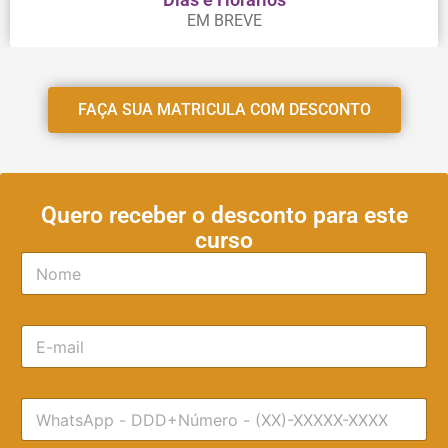
EM BREVE
FAÇA SUA MATRICULA COM DESCONTO
Quero receber o desconto para este
curso
N
o
m
e
E
*
-
m
a
T
i
e
l
l