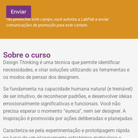
e
f
Enviar
o
*Ao preencher este campo, você autoriza a LabPub a enviar
n
comunicações de promoção para este contato.
e
Sobre o curso
Design Thinking é uma técnica que permite identificar
necessidades, e criar soluções utilizando as ferramentas e
os modos de pensar dos designers.
Se fundamenta na capacidade humana natural (e treinável)
de ser intuitivo, de reconhecer padrões, e desenvolver ideias
emocionalmente significativas e funcionais. Você não
precisa esperar o momento “eureca”, nem ser designer. A
inspiração é promovida por ações deliberadas e planejadas.
Caracteriza-se pela experimentação e prototipagem rápida
no lugar de um planejamento estratégico meticuloso e