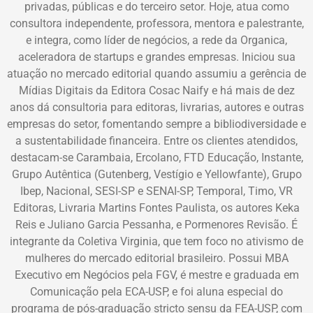
privadas, públicas e do terceiro setor. Hoje, atua como
consultora independente, professora, mentora e palestrante,
e integra, como líder de negócios, a rede da Organica,
aceleradora de startups e grandes empresas. Iniciou sua
atuação no mercado editorial quando assumiu a gerência de
Mídias Digitais da Editora Cosac Naify e há mais de dez
anos dá consultoria para editoras, livrarias, autores e outras
empresas do setor, fomentando sempre a bibliodiversidade e
a sustentabilidade financeira. Entre os clientes atendidos,
destacam-se Carambaia, Ercolano, FTD Educação, Instante,
Grupo Autêntica (Gutenberg, Vestígio e Yellowfante), Grupo
Ibep, Nacional, SESI-SP e SENAI-SP, Temporal, Timo, VR
Editoras, Livraria Martins Fontes Paulista, os autores Keka
Reis e Juliano Garcia Pessanha, e Pormenores Revisão. É
integrante da Coletiva Virginia, que tem foco no ativismo de
mulheres do mercado editorial brasileiro. Possui MBA
Executivo em Negócios pela FGV, é mestre e graduada em
Comunicação pela ECA-USP, e foi aluna especial do
programa de pós-graduação stricto sensu da FEA-USP, com