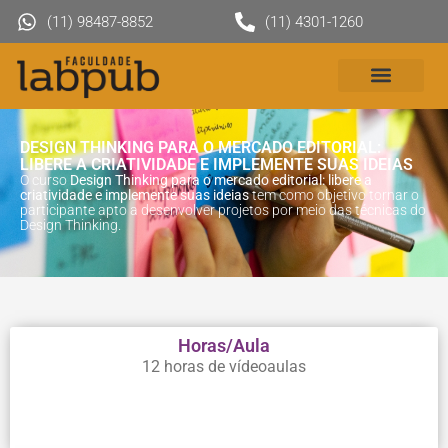
(11) 98487-8852
(11) 4301-1260
DESIGN THINKING PARA O MERCADO EDITORIAL:
LIBERE A CRIATIVIDADE E IMPLEMENTE SUAS IDEIAS
O curso
Design Thinking para o mercado editorial: libere a
criatividade e implemente suas ideias
tem como objetivo tornar o
participante apto a desenvolver projetos por meio das técnicas do
Design Thinking.
Horas/Aula
12 horas de vídeoaulas