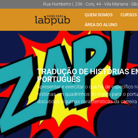
Rua Humberto I, 236 - Conj. 44 - Vila Mariana - Sã
QUEM SOMOS
CURSOS
ÁREA DO ALUNO
TRADUÇÃO DE HISTÓRIAS E
PORTUGUÊS
Apresentar e exercitar o que há de específico 
histórias em quadrinhos do inglês para o port
discutidas algumas características da carreira 