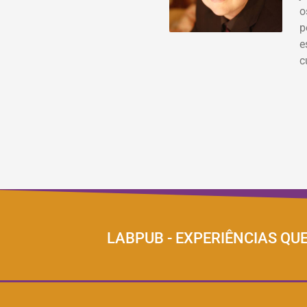
o
p
e
c
LABPUB - EXPERIÊNCIAS QU