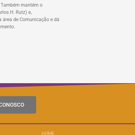
Um. Também mantém o
los H. Rutz) e,
 da área de Comunicação e dá
amento.
 CONOSCO
HOME