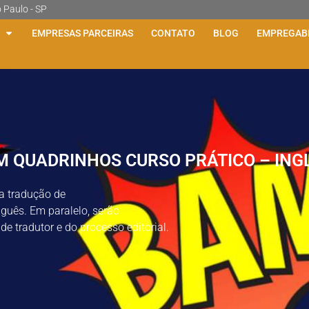
o Paulo - SP
EMPRESAS PARCEIRAS
CONTATO
BLOG
EMPREGABI
M QUADRINHOS CURSO PRÁTICO – ING
na tradução de
uguês. Em paralelo, serão
de tradutor e do processo editorial.