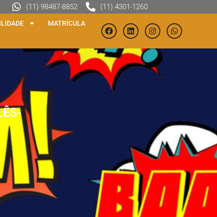
(11) 98487-8852
(11) 4301-1260
LIDADE
MATRÍCULA
LÊS-