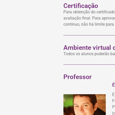
Certificação
Para obtenção do certificad
avaliação final. Para aprov
contínuo, não há limite para
Ambiente virtual
Todos os alunos poderão bai
Professor
É
É
F
P
j