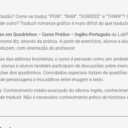
e
o balão? Como se traduz “POW”, “BAM”, “SCREEEE” e “THWIP”?
 outro? Traduzir romance gráfico é mais difícil do que traduzir
ias em Quadrinhos – Curso Prático – Inglês-Português
da LabP
 nome diz, através da prática. A partir de exercícios, alunos e 
roduzem, com orientação do professor.
as das editoras brasileiras, o curso é pensado como um ambien
alunas e alunos também participam de discussões sobre mercad
ições dos quadrinhos. Convidados especiais tratam de questões
e personagens e trocadilhos entre imagem e texto.
na: Conhecimento médio-avançado do idioma inglês, conhecim
de traduzir. Não é necessário conhecimento prévio de história