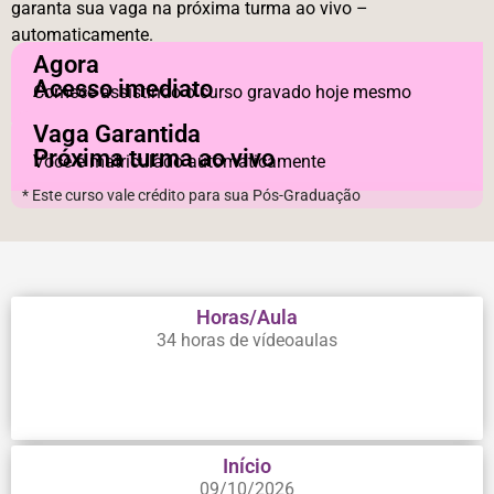
garanta sua vaga na próxima turma ao vivo –
automaticamente.
Agora
Acesso imediato
Comece assistindo o curso gravado hoje mesmo
Vaga Garantida
Próxima turma ao vivo
Você é matriculado automaticamente
* Este curso vale crédito para sua Pós-Graduação
Horas/Aula
34 horas de vídeoaulas
Início
09/10/2026