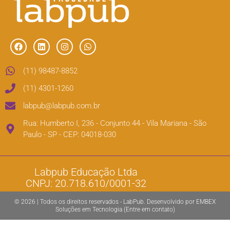
(11) 98487-8852
(11) 4301-1260
labpub@labpub.com.br
Rua: Humberto I, 236 - Conjunto 44 - Vila Mariana - São
Paulo - SP - CEP: 04018-030
Labpub Educação Ltda
CNPJ: 20.718.610/0001-32
© 2026 | Todos os direitos reservados - LabPub. Desenvolvido por EMBEX
Soluções em Tecnologia (Entre em contato)