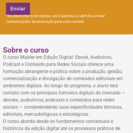
e
f
Enviar
o
*Ao preencher este campo, você autoriza a LabPub a enviar
n
comunicações de promoção para este contato.
e
Sobre o curso
O curso Master em Edição Digital: Ebook, Audiolivro,
Podcast e Conteúdo para Redes Sociais oferece uma
formação abrangente e prática sobre a produção, gestão,
comercialização e divulgação de conteúdos editoriais em
ambientes digitais. Ao longo do programa, o aluno terá
contato com os principais formatos digitais do mercado —
ebooks, audiolivros, podcasts e conteúdos para redes
sociais — compreendendo suas especificidades técnicas,
editoriais, mercadológicas e estratégicas.
O curso aborda desde os fundamentos conceituais e
históricos da edição digital até os processos práticos de