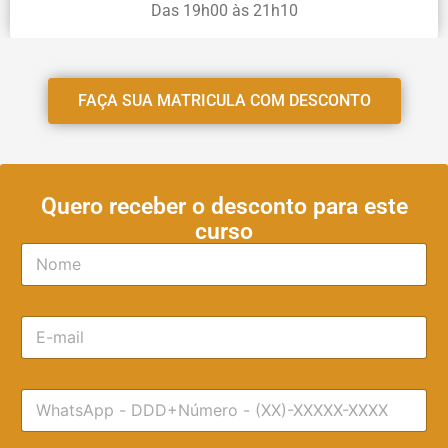
Das 19h00 às 21h10
FAÇA SUA MATRICULA COM DESCONTO
Quero receber o desconto para este
curso
N
o
m
e
E
*
-
m
a
T
i
e
l
l